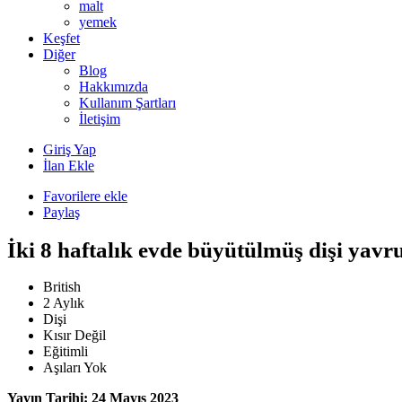
malt
yemek
Keşfet
Diğer
Blog
Hakkımızda
Kullanım Şartları
İletişim
Giriş Yap
İlan Ekle
Favorilere ekle
Paylaş
İki 8 haftalık evde büyütülmüş dişi yavru
British
2 Aylık
Dişi
Kısır Değil
Eğitimli
Aşıları Yok
Yayın Tarihi: 24 Mayıs 2023