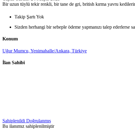
Bir uzun tüylü tekir renkli, bir tane de gri, british kırma yavru kedileri
Takip Şartı Yok
Sizden herhangi bir sebeple ödeme yapmanızı talep ederlerse sak
Konum
Uğur Mumcu, Yenimahalle/Ankara, Türkiye
İlan Sahibi
Sahiplenildi
Doğrulanmış
Bu ilanımız sahiplenilmiştir