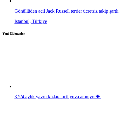
Gönüllüden acil Jack Russell terrier ücretsiz takip şartlı
İstanbul, Türkiye
Yeni Eklenenler
3,5/4 aylık yavru kızlara acil yuva aranıyor💗