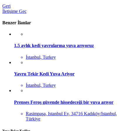
Geri
İletişime Geç
Benzer İlanlar
1.5 aylık kedi yavrularına yuva arıyoruz
İstanbul, Turkey
Yavru Tekir Kedi Yuva Ariyor
İstanbul, Turkey
Prenses Feroş güvende hissedeceği bir yuva arıyor
Rasimpaşa, Istanbul Ev, 34716 Kadıköy/Istanbul,
Türkiye
Yuva Bulan Kediler