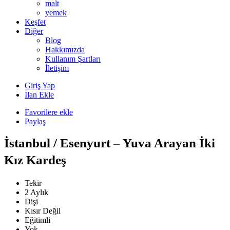
malt
yemek
Keşfet
Diğer
Blog
Hakkımızda
Kullanım Şartları
İletişim
Giriş Yap
İlan Ekle
Favorilere ekle
Paylaş
İstanbul / Esenyurt – Yuva Arayan İki
Kız Kardeş
Tekir
2 Aylık
Dişi
Kısır Değil
Eğitimli
Yok