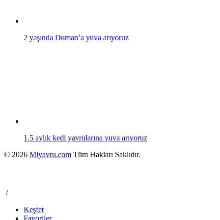
2 yaşında Duman’a yuva arıyoruz
1.5 aylık kedi yavrularına yuva arıyoruz
© 2026
Miyavru.com
Tüm Hakları Saklıdır.
/
Keşfet
Favoriler