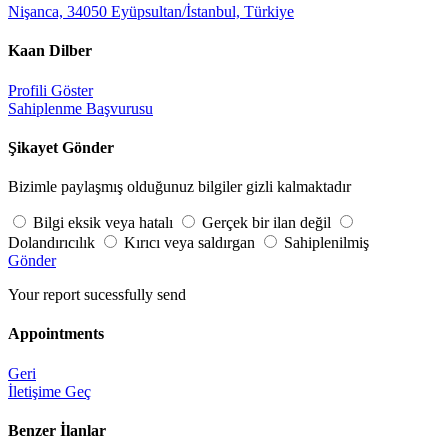
Nişanca, 34050 Eyüpsultan/İstanbul, Türkiye
Kaan Dilber
Profili Göster
Sahiplenme Başvurusu
Şikayet Gönder
Bizimle paylaşmış olduğunuz bilgiler gizli kalmaktadır
Bilgi eksik veya hatalı
Gerçek bir ilan değil
Dolandırıcılık
Kırıcı veya saldırgan
Sahiplenilmiş
Gönder
Your report sucessfully send
Appointments
Geri
İletişime Geç
Benzer İlanlar