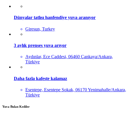
Dünyalar tatlısı hanfendiye yuva aranıyor
Giresun, Turkey
3 aylık prenses yuva arıyor
Aydınlar, Ece Caddesi, 06460 Çankaya/Ankara,
Türkiye
Daha fazla kafeste kalamaz
Esentepe, Esentepe Sokak, 06170 Yenimahalle/Ankara,
Türkiye
Yuva Bulan Kediler