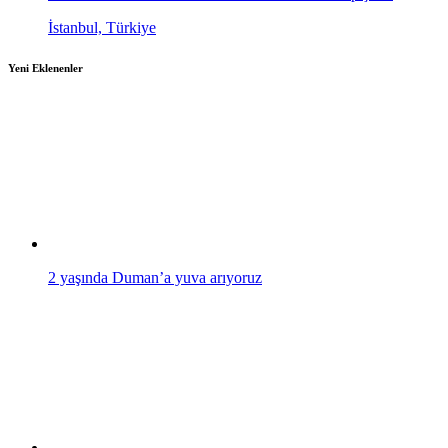
İstanbul, Türkiye
Yeni Eklenenler
2 yaşında Duman’a yuva arıyoruz