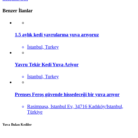
Benzer İlanlar
1.5 aylık kedi yavrularına yuva arıyoruz
İstanbul, Turkey
Yavru Tekir Kedi Yuva Ariyor
İstanbul, Turkey
Prenses Feroş güvende hissedeceği bir yuva arıyor
Rasimpaşa, Istanbul Ev, 34716 Kadıköy/Istanbul,
Türkiye
Yuva Bulan Kediler