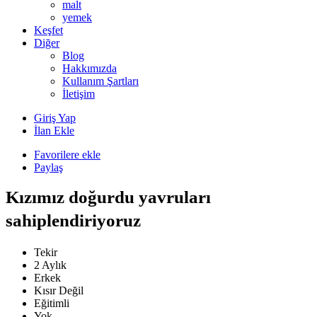
malt
yemek
Keşfet
Diğer
Blog
Hakkımızda
Kullanım Şartları
İletişim
Giriş Yap
İlan Ekle
Favorilere ekle
Paylaş
Kızımız doğurdu yavruları
sahiplendiriyoruz
Tekir
2 Aylık
Erkek
Kısır Değil
Eğitimli
Yok