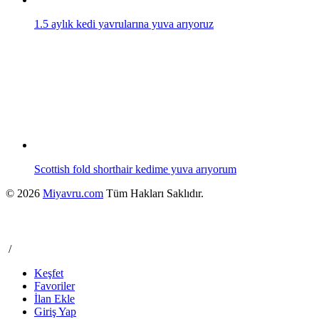
1.5 aylık kedi yavrularına yuva arıyoruz
Scottish fold shorthair kedime yuva arıyorum
© 2026
Miyavru.com
Tüm Hakları Saklıdır.
/
Keşfet
Favoriler
İlan Ekle
Giriş Yap