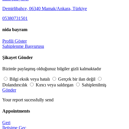
Demirlibahçe, 06340 Mamak/Ankara, Türkiye
05380731501
nida bayram
Profili Göster
Sahiplenme Başvurusu
Şikayet Gönder
Bizimle paylaşmış olduğunuz bilgiler gizli kalmaktadır
Bilgi eksik veya hatalı
Gerçek bir ilan değil
Dolandırıcılık
Kırıcı veya saldırgan
Sahiplenilmiş
Gönder
Your report sucessfully send
Appointments
Geri
İletişime Geç