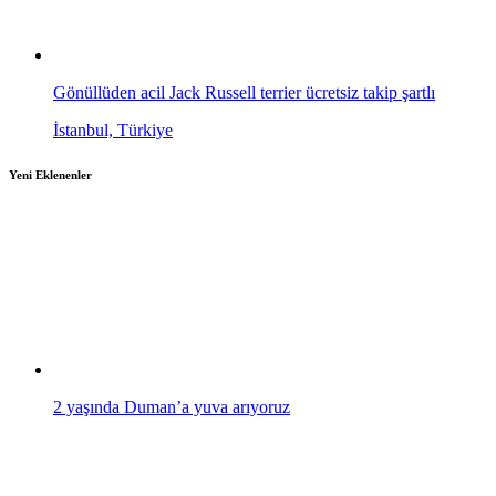
Gönüllüden acil Jack Russell terrier ücretsiz takip şartlı
İstanbul, Türkiye
Yeni Eklenenler
2 yaşında Duman’a yuva arıyoruz