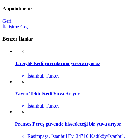
Appointments
Geri
İletişime Geç
Benzer İlanlar
1.5 aylık kedi yavrularına yuva arıyoruz
İstanbul, Turkey
Yavru Tekir Kedi Yuva Ariyor
İstanbul, Turkey
Prenses Feroş güvende hissedeceği bir yuva arıyor
Rasimpaşa, Istanbul Ev, 34716 Kadıköy/Istanbul,