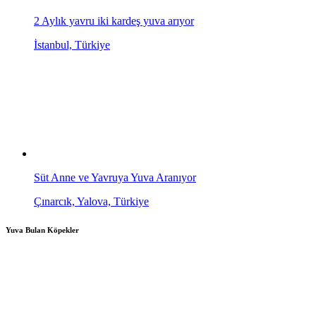
2 Aylık yavru iki kardeş yuva arıyor
İstanbul, Türkiye
Süt Anne ve Yavruya Yuva Aranıyor
Çınarcık, Yalova, Türkiye
Yuva Bulan Köpekler