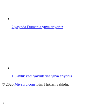
2 yaşında Duman’a yuva arıyoruz
1.5 aylık kedi yavrularına yuva arıyoruz
© 2026
Miyavru.com
Tüm Hakları Saklıdır.
/