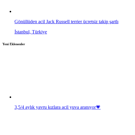
Gönüllüden acil Jack Russell terrier ücretsiz takip şartlı
İstanbul, Türkiye
Yeni Eklenenler
3,5/4 aylık yavru kızlara acil yuva aranıyor💗