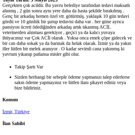
Gerçekten çok acildir. Bu yavru belediye tarafından tedavi maksatlı
alınmış , 2 gün sonra aynı yere daha da hasta şekilde bırakılmış .
Genç bir arkadaş hemen özel vtr. götürmüş. yaklaşık 10 gün tedavi
gördü ve 10 günlük bir şurup tedavisi daha var . her güne ayrıca
pansiyon ücreti ödediğinden arkadaş artık tıkanmış ACİL
veterinerden alınması gerekiyor , geçici ya da kalıcı yuvaya
ihtiyacımız var Çok ACİl olarak . Yoksa onca emek çöpe gidecek ve
bir can daha sokak ya da barınak da helak olacak. İzmir ya da yakın
iller lütfen bir melek aranıyor . O kadar sevimli cana yakınmış ki
yavrum yıkanıp patlansa misler gibi olur.
Takip Şartı Var
Sizden herhangi bir sebeple ödeme yapmanızı talep ederlerse
sakın ödeme yapmayınız ve lütfen ilanı şikayet ediniz veya
bize bildiriniz.
Konum
İzmir, Türkiye
İlan Sahibi