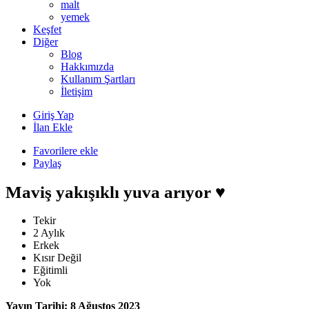
malt
yemek
Keşfet
Diğer
Blog
Hakkımızda
Kullanım Şartları
İletişim
Giriş Yap
İlan Ekle
Favorilere ekle
Paylaş
Maviş yakışıklı yuva arıyor ♥️
Tekir
2 Aylık
Erkek
Kısır Değil
Eğitimli
Yok
Yayın Tarihi: 8 Ağustos 2023