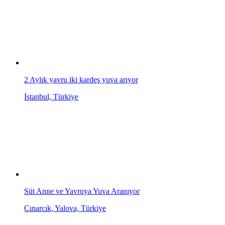
2 Aylık yavru iki kardeş yuva arıyor
İstanbul, Türkiye
Süt Anne ve Yavruya Yuva Aranıyor
Çınarcık, Yalova, Türkiye