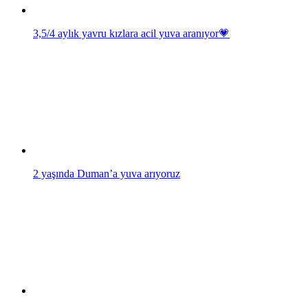
3,5/4 aylık yavru kızlara acil yuva aranıyor💗
2 yaşında Duman’a yuva arıyoruz