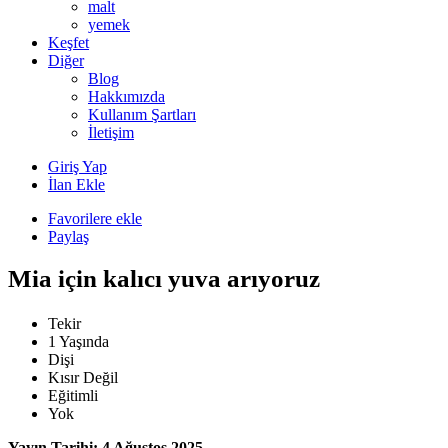
malt
yemek
Keşfet
Diğer
Blog
Hakkımızda
Kullanım Şartları
İletişim
Giriş Yap
İlan Ekle
Favorilere ekle
Paylaş
Mia için kalıcı yuva arıyoruz
Tekir
1 Yaşında
Dişi
Kısır Değil
Eğitimli
Yok
Yayın Tarihi: 4 Ağustos 2025