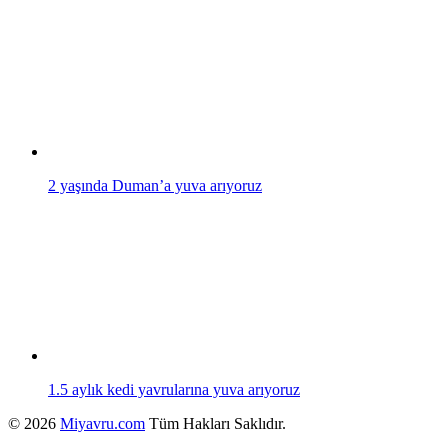
2 yaşında Duman’a yuva arıyoruz
1.5 aylık kedi yavrularına yuva arıyoruz
© 2026
Miyavru.com
Tüm Hakları Saklıdır.