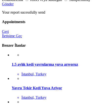
Gönder
Your report sucessfully send
Appointments
Geri
İletişime Geç
Benzer İlanlar
1.5 aylık kedi yavrularına yuva arıyoruz
İstanbul, Turkey
Yavru Tekir Kedi Yuva Ariyor
İstanbul, Turkey