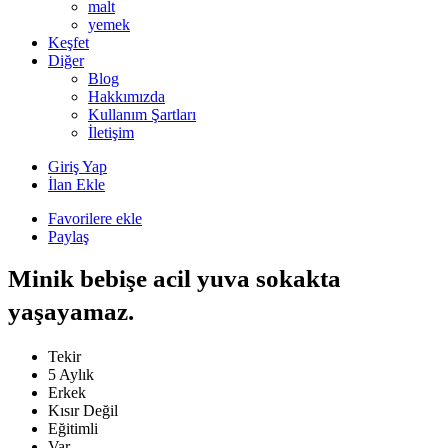
malt
yemek
Keşfet
Diğer
Blog
Hakkımızda
Kullanım Şartları
İletişim
Giriş Yap
İlan Ekle
Favorilere ekle
Paylaş
Minik bebişe acil yuva sokakta
yaşayamaz.
Tekir
5 Aylık
Erkek
Kısır Değil
Eğitimli
Var