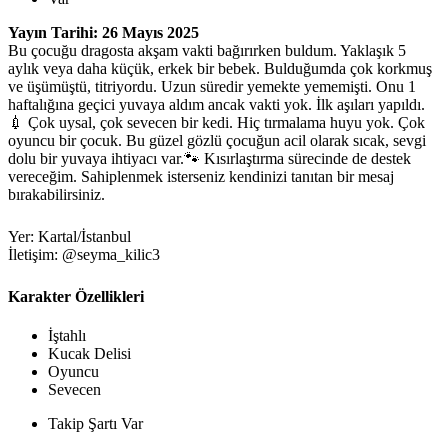
Yayın Tarihi: 26 Mayıs 2025
Bu çocuğu dragosta akşam vakti bağırırken buldum. Yaklaşık 5
aylık veya daha küçük, erkek bir bebek. Bulduğumda çok korkmuş
ve üşümüştü, titriyordu. Uzun süredir yemekte yememişti. Onu 1
haftalığına geçici yuvaya aldım ancak vakti yok. İlk aşıları yapıldı.
💉 Çok uysal, çok sevecen bir kedi. Hiç tırmalama huyu yok. Çok
oyuncu bir çocuk. Bu güzel gözlü çocuğun acil olarak sıcak, sevgi
dolu bir yuvaya ihtiyacı var.🐾 Kısırlaştırma sürecinde de destek
vereceğim. Sahiplenmek isterseniz kendinizi tanıtan bir mesaj
bırakabilirsiniz.
Yer: Kartal/İstanbul
İletişim: @seyma_kilic3
Karakter Özellikleri
İştahlı
Kucak Delisi
Oyuncu
Sevecen
Takip Şartı Var