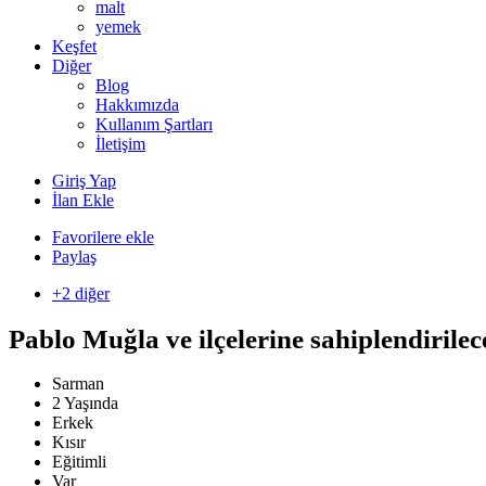
malt
yemek
Keşfet
Diğer
Blog
Hakkımızda
Kullanım Şartları
İletişim
Giriş Yap
İlan Ekle
Favorilere ekle
Paylaş
+2 diğer
Pablo Muğla ve ilçelerine sahiplendirilec
Sarman
2 Yaşında
Erkek
Kısır
Eğitimli
Var