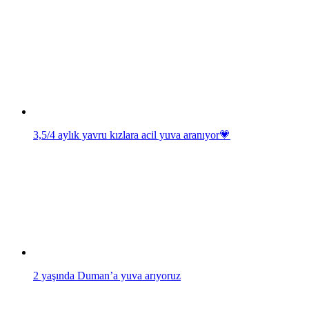
3,5/4 aylık yavru kızlara acil yuva aranıyor💗
2 yaşında Duman’a yuva arıyoruz