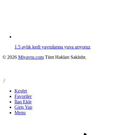
1.5 aylık kedi yavrularına yuva arıyoruz
© 2026
Miyavru.com
Tüm Hakları Saklıdır.
/
Keşfet
Favoriler
İlan Ekle
Giriş Yap
Menu