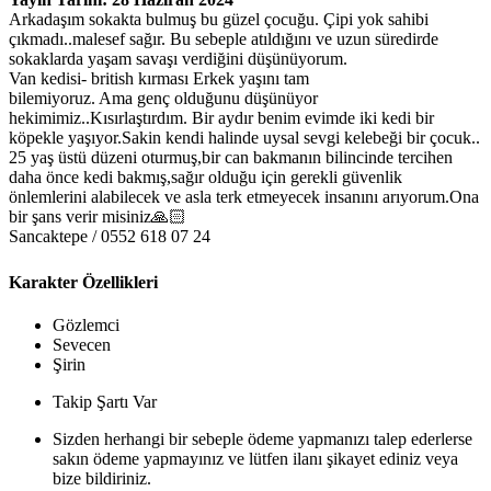
Arkadaşım sokakta bulmuş bu güzel çocuğu. Çipi yok sahibi
çıkmadı..malesef sağır. Bu sebeple atıldığını ve uzun süredirde
sokaklarda yaşam savaşı verdiğini düşünüyorum.
Van kedisi- british kırması Erkek yaşını tam
bilemiyoruz. Ama genç olduğunu düşünüyor
hekimimiz..Kısırlaştırdım. Bir aydır benim evimde iki kedi bir
köpekle yaşıyor.Sakin kendi halinde uysal sevgi kelebeği bir çocuk..
25 yaş üstü düzeni oturmuş,bir can bakmanın bilincinde tercihen
daha önce kedi bakmış,sağır olduğu için gerekli güvenlik
önlemlerini alabilecek ve asla terk etmeyecek insanını arıyorum.Ona
bir şans verir misiniz🙏🏻
Sancaktepe / 0552 618 07 24
Karakter Özellikleri
Gözlemci
Sevecen
Şirin
Takip Şartı Var
Sizden herhangi bir sebeple ödeme yapmanızı talep ederlerse
sakın ödeme yapmayınız ve lütfen ilanı şikayet ediniz veya
bize bildiriniz.