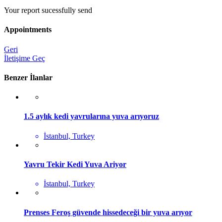
Your report sucessfully send
Appointments
Geri
İletişime Geç
Benzer İlanlar
1.5 aylık kedi yavrularına yuva arıyoruz
İstanbul, Turkey
Yavru Tekir Kedi Yuva Ariyor
İstanbul, Turkey
Prenses Feroş güvende hissedeceği bir yuva arıyor