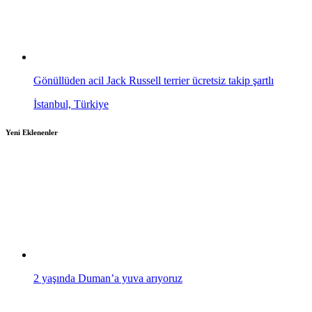
Gönüllüden acil Jack Russell terrier ücretsiz takip şartlı
İstanbul, Türkiye
Yeni Eklenenler
2 yaşında Duman’a yuva arıyoruz