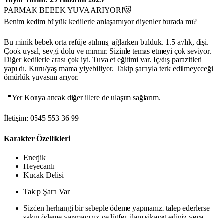
PARMAK BEBEK YUVA ARIYOR❗😻
Benim kedim büyük kedilerle anlaşamıyor diyenler burada mı?
Bu minik bebek orta refüje atılmış, ağlarken bulduk. 1.5 aylık, dişi.
Çook uysal, sevgi dolu ve mırmır. Sizinle temas etmeyi çok seviyor.
Diğer kedilerle arası çok iyi. Tuvalet eğitimi var. Iç/dış parazitleri
yapıldı. Kuru/yaş mama yiyebiliyor. Takip şartıyla terk edilmeyeceği
ömürlük yuvasını arıyor.
📍Yer Konya ancak diğer illere de ulaşım sağlarım.
İletişim: 0545 553 36 99
Karakter Özellikleri
Enerjik
Heyecanlı
Kucak Delisi
Takip Şartı Var
Sizden herhangi bir sebeple ödeme yapmanızı talep ederlerse
sakın ödeme yapmayınız ve lütfen ilanı şikayet ediniz veya