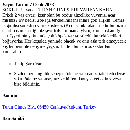
Yayın Tarihi: 7 Ocak 2023
SOKULLU yada TURAN GÜNEŞ BULVARI/ANKARA
Erkek,2 yaş civarı, kısır olan bu bodur güzelliğe yuvanızı açar
mısınız? Ev kedisi ,sokağa terkedilmiş insanlara çok alışkın. Temas
bağımlısı sürekli sevilmek istiyor. (Kedi sahibi olanlar bilir bu bizim
en olmasını istediğimiz şeydir)Kuru mama yiyor, kum alışkanlığı
var. İşyerimin yakınında çok köpek var ve sürekli burada kedileri
boğuyorlar. Her koşulda yanında olacak ve onu asla terk etmeyecek
kişiler benimle iletişime geçsin. Lütfen bu canı sokaklardan
kurtaralım.
Takip Şartı Var
Sizden herhangi bir sebeple ödeme yapmanızı talep ederlerse
sakın ödeme yapmayınız ve lütfen ilanı şikayet ediniz veya
bize bildiriniz.
Konum
Turan Güneş Blv., 06450 Çankaya/Ankara, Turkey
İlan Sahibi