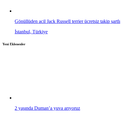
Gönüllüden acil Jack Russell terrier ücretsiz takip şartlı
İstanbul, Türkiye
Yeni Eklenenler
2 yaşında Duman’a yuva arıyoruz