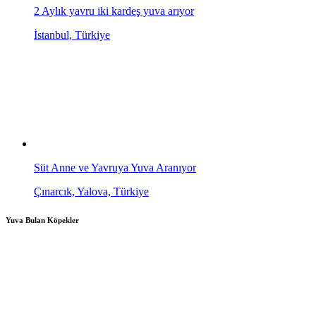
2 Aylık yavru iki kardeş yuva arıyor
İstanbul, Türkiye
Süt Anne ve Yavruya Yuva Aranıyor
Çınarcık, Yalova, Türkiye
Yuva Bulan Köpekler