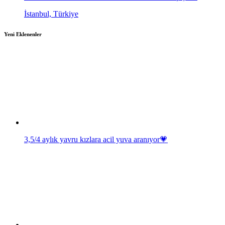
İstanbul, Türkiye
Yeni Eklenenler
3,5/4 aylık yavru kızlara acil yuva aranıyor💗