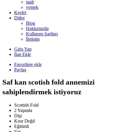
malt
yemek
Keşfet
Diğer
Blog
Hakkımızda
Kullanım Şartları
İletişim
Giriş Yap
İlan Ekle
Favorilere ekle
Paylaş
Saf kan scotish fold annemizi
sahiplendirmek istiyoruz
Scottish Fold
2 Yaşında
Dişi
Kısır Değil
Eğitimli
Var