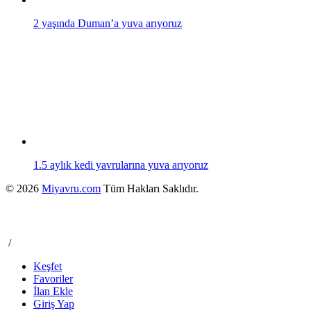
2 yaşında Duman’a yuva arıyoruz
1.5 aylık kedi yavrularına yuva arıyoruz
© 2026
Miyavru.com
Tüm Hakları Saklıdır.
/
Keşfet
Favoriler
İlan Ekle
Giriş Yap