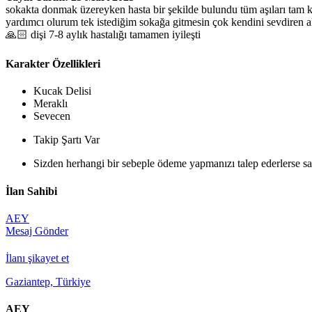
sokakta donmak üzereyken hasta bir şekilde bulundu tüm aşıları tam kısır
yardımcı olurum tek istediğim sokağa gitmesin çok kendini sevdiren akı
🙏🏻 dişi 7-8 aylık hastalığı tamamen iyileşti
Karakter Özellikleri
Kucak Delisi
Meraklı
Sevecen
Takip Şartı Var
Sizden herhangi bir sebeple ödeme yapmanızı talep ederlerse sak
İlan Sahibi
AEY
Mesaj Gönder
İlanı şikayet et
Gaziantep, Türkiye
AEY