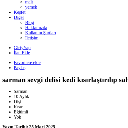
malt
yemek
Keşfet
Diğer
Blog
Hakkımızda
Kullanım Şartları
İletişim
Giriş Yap
İlan Ekle
Favorilere ekle
Paylaş
sarman sevgi delisi kedi kısırlaştırılıp sa
Sarman
10 Aylık
Dişi
Kısır
Eğitimli
Yok
Yayın Tarihi: 25 Mart 2025