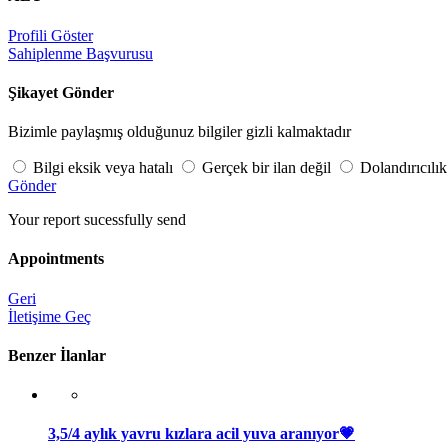
Profili Göster
Sahiplenme Başvurusu
Şikayet Gönder
Bizimle paylaşmış olduğunuz bilgiler gizli kalmaktadır
Bilgi eksik veya hatalı
Gerçek bir ilan değil
Dolandırıcılık
Gönder
Your report sucessfully send
Appointments
Geri
İletişime Geç
Benzer İlanlar
3,5/4 aylık yavru kızlara acil yuva aranıyor💗