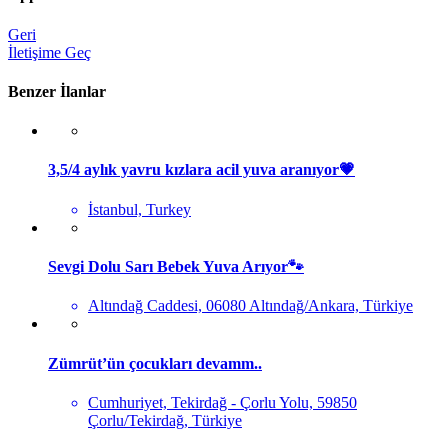
Geri
İletişime Geç
Benzer İlanlar
3,5/4 aylık yavru kızlara acil yuva aranıyor💗
İstanbul, Turkey
Sevgi Dolu Sarı Bebek Yuva Arıyor🐾
Altındağ Caddesi, 06080 Altındağ/Ankara, Türkiye
Zümrüt’ün çocukları devamm..
Cumhuriyet, Tekirdağ - Çorlu Yolu, 59850
Çorlu/Tekirdağ, Türkiye