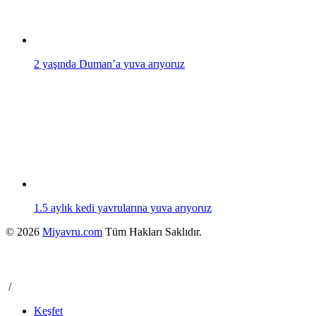
2 yaşında Duman’a yuva arıyoruz
1.5 aylık kedi yavrularına yuva arıyoruz
© 2026
Miyavru.com
Tüm Hakları Saklıdır.
/
Keşfet