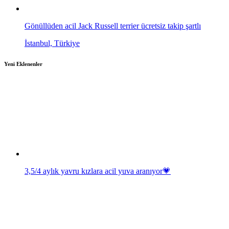
Gönüllüden acil Jack Russell terrier ücretsiz takip şartlı
İstanbul, Türkiye
Yeni Eklenenler
3,5/4 aylık yavru kızlara acil yuva aranıyor💗