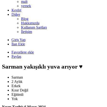
malt
yemek
Keşfet
Diğer
Blog
Hakkımızda
Kullanım Şartları
İletişim
Giriş Yap
İlan Ekle
Favorilere ekle
Paylaş
Sarman yakışıklı yuva arıyor ♥️
Sarman
2 Aylık
Erkek
Kısır Değil
Eğitimli
Yok
Yayın Tarihi: 6 Mayıs 2024