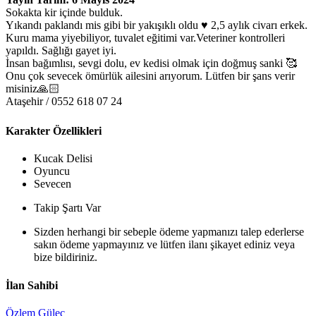
Sokakta kir içinde bulduk.
Yıkandı paklandı mis gibi bir yakışıklı oldu ♥️ 2,5 aylık civarı erkek.
Kuru mama yiyebiliyor, tuvalet eğitimi var.Veteriner kontrolleri
yapıldı. Sağlığı gayet iyi.
İnsan bağımlısı, sevgi dolu, ev kedisi olmak için doğmuş sanki 🥰
Onu çok sevecek ömürlük ailesini arıyorum. Lütfen bir şans verir
misiniz🙏🏻
Ataşehir / 0552 618 07 24
Karakter Özellikleri
Kucak Delisi
Oyuncu
Sevecen
Takip Şartı Var
Sizden herhangi bir sebeple ödeme yapmanızı talep ederlerse
sakın ödeme yapmayınız ve lütfen ilanı şikayet ediniz veya
bize bildiriniz.
İlan Sahibi
Özlem Güleç