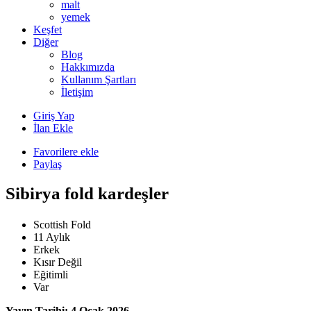
malt
yemek
Keşfet
Diğer
Blog
Hakkımızda
Kullanım Şartları
İletişim
Giriş Yap
İlan Ekle
Favorilere ekle
Paylaş
Sibirya fold kardeşler
Scottish Fold
11 Aylık
Erkek
Kısır Değil
Eğitimli
Var
Yayın Tarihi: 4 Ocak 2026