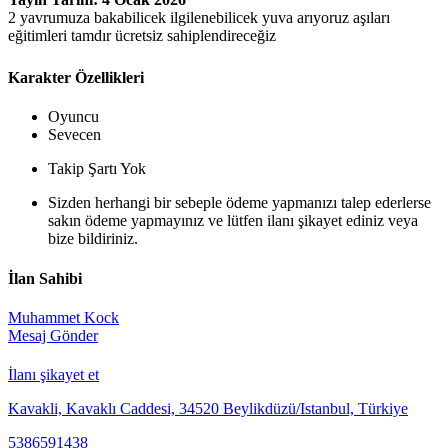
2 yavrumuza bakabilicek ilgilenebilicek yuva arıyoruz aşıları
eğitimleri tamdır ücretsiz sahiplendireceğiz
Karakter Özellikleri
Oyuncu
Sevecen
Takip Şartı Yok
Sizden herhangi bir sebeple ödeme yapmanızı talep ederlerse
sakın ödeme yapmayınız ve lütfen ilanı şikayet ediniz veya
bize bildiriniz.
İlan Sahibi
Muhammet Kock
Mesaj Gönder
İlanı şikayet et
Kavakli, Kavaklı Caddesi, 34520 Beylikdüzü/Istanbul, Türkiye
5386591438