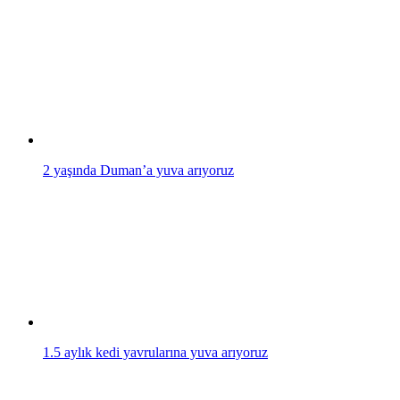
2 yaşında Duman’a yuva arıyoruz
1.5 aylık kedi yavrularına yuva arıyoruz