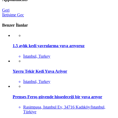
Geri
İletişime Geç
Benzer İlanlar
1.5 aylık kedi yavrularına yuva arıyoruz
İstanbul, Turkey
Yavru Tekir Kedi Yuva Ariyor
İstanbul, Turkey
Prenses Feroş güvende hissedeceği bir yuva arıyor
Rasimpaşa, Istanbul Ev, 34716 Kadıköy/Istanbul,
Türkiye