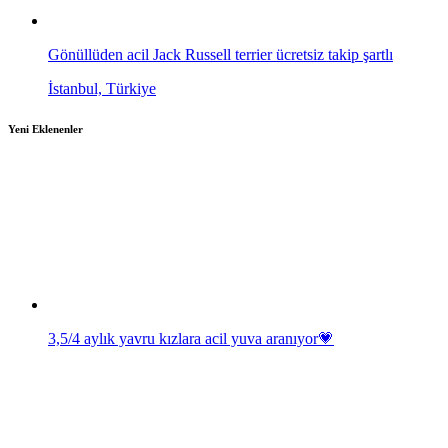
Gönüllüden acil Jack Russell terrier ücretsiz takip şartlı
İstanbul, Türkiye
Yeni Eklenenler
3,5/4 aylık yavru kızlara acil yuva aranıyor💗