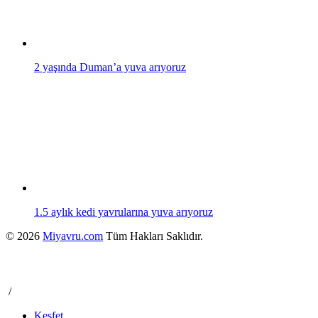
2 yaşında Duman’a yuva arıyoruz
1.5 aylık kedi yavrularına yuva arıyoruz
© 2026
Miyavru.com
Tüm Hakları Saklıdır.
/
Keşfet