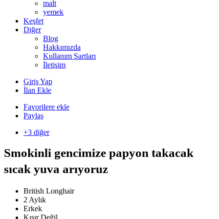
malt
yemek
Keşfet
Diğer
Blog
Hakkımızda
Kullanım Şartları
İletişim
Giriş Yap
İlan Ekle
Favorilere ekle
Paylaş
+3 diğer
Smokinli gencimize papyon takacak
sıcak yuva arıyoruz
British Longhair
2 Aylık
Erkek
Kısır Değil