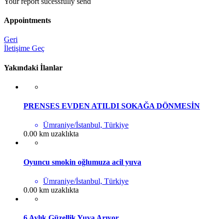
Your report sucessfully send
Appointments
Geri
İletişime Geç
Yakındaki İlanlar
PRENSES EVDEN ATILDI SOKAĞA DÖNMESİN
Ümraniye/İstanbul, Türkiye
0.00 km uzaklıkta
Oyuncu smokin oğlumuza acil yuva
Ümraniye/İstanbul, Türkiye
0.00 km uzaklıkta
6 Aylık Güzellik Yuva Arıyor