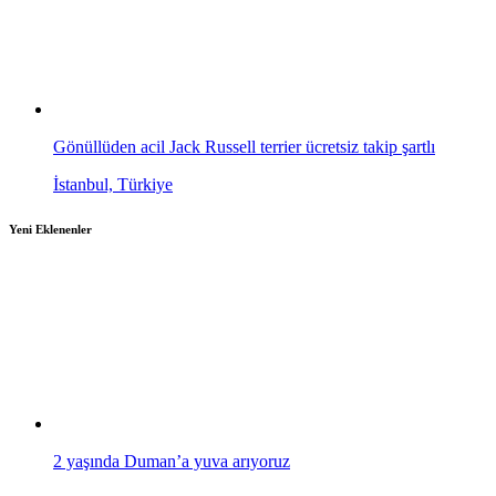
Gönüllüden acil Jack Russell terrier ücretsiz takip şartlı
İstanbul, Türkiye
Yeni Eklenenler
2 yaşında Duman’a yuva arıyoruz