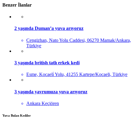
Benzer İlanlar
2 yaşında Duman’a yuva arıyoruz
Cengizhan, Nato Yolu Caddesi, 06270 Mamak/Ankara,
Türkiye
3 yaşında british tatlı erkek kedi
Esme, Kocaeli̇ Yolu, 41255 Kartepe/Kocaeli, Türkiye
3 yaşında yavrumuza yuva arıyoruz
Ankara Keçiören
Yuva Bulan Kediler