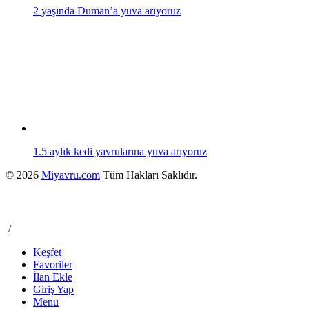
2 yaşında Duman’a yuva arıyoruz
1.5 aylık kedi yavrularına yuva arıyoruz
© 2026
Miyavru.com
Tüm Hakları Saklıdır.
/
Keşfet
Favoriler
İlan Ekle
Giriş Yap
Menu