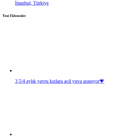
İstanbul, Türkiye
Yeni Eklenenler
3,5/4 aylık yavru kızlara acil yuva aranıyor💗