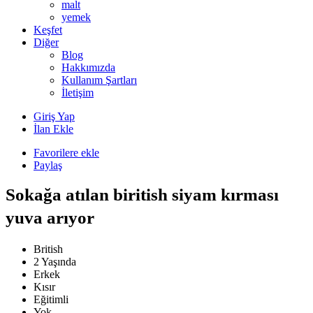
malt
yemek
Keşfet
Diğer
Blog
Hakkımızda
Kullanım Şartları
İletişim
Giriş Yap
İlan Ekle
Favorilere ekle
Paylaş
Sokağa atılan biritish siyam kırması
yuva arıyor
British
2 Yaşında
Erkek
Kısır
Eğitimli
Yok