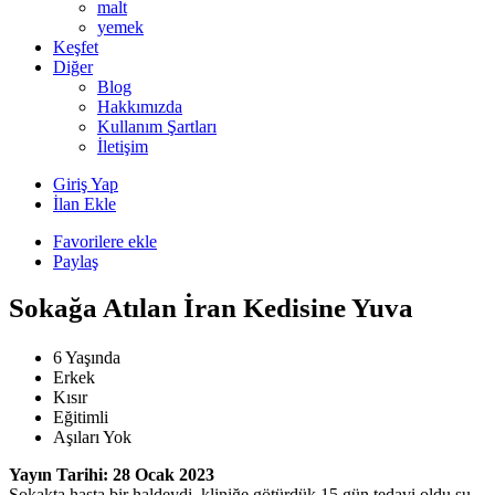
malt
yemek
Keşfet
Diğer
Blog
Hakkımızda
Kullanım Şartları
İletişim
Giriş Yap
İlan Ekle
Favorilere ekle
Paylaş
Sokağa Atılan İran Kedisine Yuva
6 Yaşında
Erkek
Kısır
Eğitimli
Aşıları Yok
Yayın Tarihi: 28 Ocak 2023
Sokakta hasta bir haldeydi, kliniğe götürdük 15 gün tedavi oldu şu