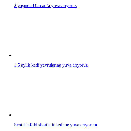
2 yaşında Duman’a yuva arıyoruz
1.5 aylık kedi yavrularına yuva arıyoruz
Scottish fold shorthair kedime yuva arıyorum