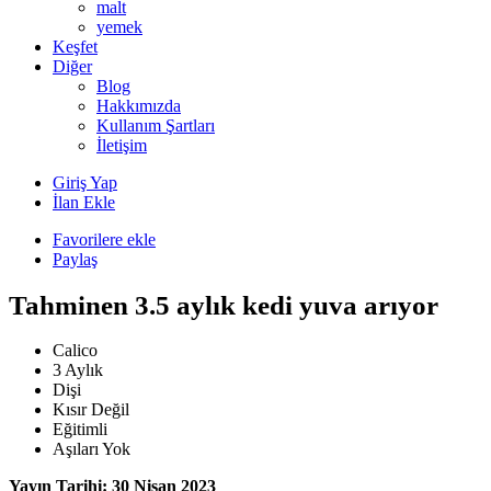
malt
yemek
Keşfet
Diğer
Blog
Hakkımızda
Kullanım Şartları
İletişim
Giriş Yap
İlan Ekle
Favorilere ekle
Paylaş
Tahminen 3.5 aylık kedi yuva arıyor
Calico
3 Aylık
Dişi
Kısır Değil
Eğitimli
Aşıları Yok
Yayın Tarihi: 30 Nisan 2023