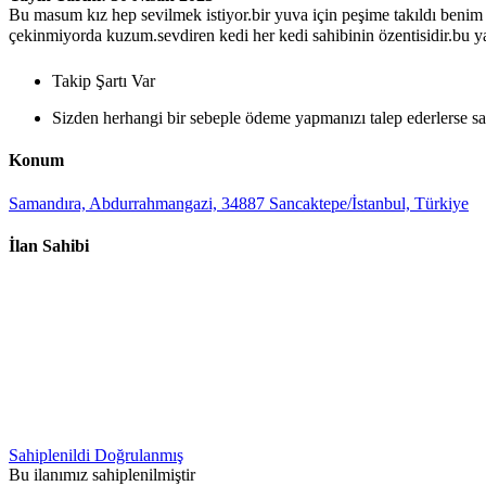
Bu masum kız hep sevilmek istiyor.bir yuva için peşime takıldı benim
çekinmiyorda kuzum.sevdiren kedi her kedi sahibinin özentisidir.bu ya
Takip Şartı Var
Sizden herhangi bir sebeple ödeme yapmanızı talep ederlerse sak
Konum
Samandıra, Abdurrahmangazi, 34887 Sancaktepe/İstanbul, Türkiye
İlan Sahibi
Sahiplenildi
Doğrulanmış
Bu ilanımız sahiplenilmiştir