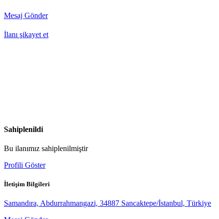
Mesaj Gönder
İlanı şikayet et
Sahiplenildi
Bu ilanımız sahiplenilmiştir
Profili Göster
İletişim Bilgileri
Samandıra, Abdurrahmangazi, 34887 Sancaktepe/İstanbul, Türkiye