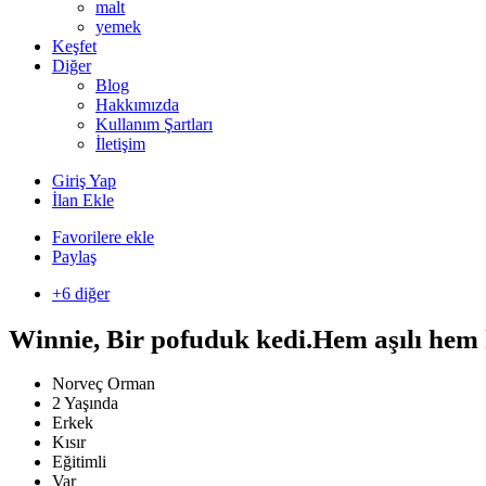
malt
yemek
Keşfet
Diğer
Blog
Hakkımızda
Kullanım Şartları
İletişim
Giriş Yap
İlan Ekle
Favorilere ekle
Paylaş
+6 diğer
Winnie, Bir pofuduk kedi.Hem aşılı hem 
Norveç Orman
2 Yaşında
Erkek
Kısır
Eğitimli
Var