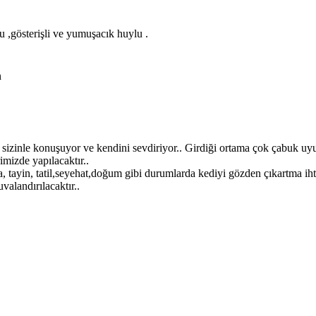
u ,gösterişli ve yumuşacık huylu .
n
yor, sizinle konuşuyor ve kendini sevdiriyor.. Girdiği ortama çok çabuk u
imizde yapılacaktır..
 tayin, tatil,seyehat,doğum gibi durumlarda kediyi gözden çıkartma 
alandırılacaktır..