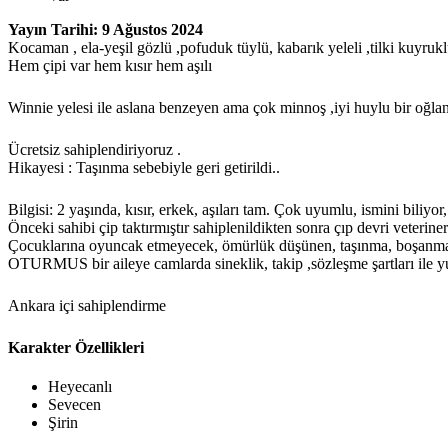
Yayın Tarihi: 9 Ağustos 2024
Kocaman , ela-yeşil gözlü ,pofuduk tüylü, kabarık yeleli ,tilki kuyrukl
Hem çipi var hem kısır hem aşılı
Winnie yelesi ile aslana benzeyen ama çok minnoş ,iyi huylu bir oğla
Ücretsiz sahiplendiriyoruz .
Hikayesi : Taşınma sebebiyle geri getirildi..
Bilgisi: 2 yaşında, kısır, erkek, aşıları tam. Çok uyumlu, ismini bili
Önceki sahibi çip taktırmıştır sahiplenildikten sonra çıp devri veteriner
Çocuklarına oyuncak etmeyecek, ömürlük düşünen, taşınma, boşanma,
OTURMUS bir aileye camlarda sineklik, takip ,sözleşme şartları ile yuv
Ankara içi sahiplendirme
Karakter Özellikleri
Heyecanlı
Sevecen
Şirin