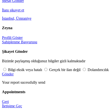
Mesaj Gönder
İlanı şikayet et
İstanbul, Ümraniye
Zeyna
Profili Göster
Sahiplenme Başvurusu
Şikayet Gönder
Bizimle paylaşmış olduğunuz bilgiler gizli kalmaktadır
Bilgi eksik veya hatalı
Gerçek bir ilan değil
Dolandırıcılık
Gönder
Your report sucessfully send
Appointments
Geri
İletişime Geç