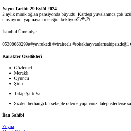
Yayın Tarihi: 29 Eylül 2024
2 aylık minik oğlan pansiyonda büyüdü. Kardeşi yuvalanınca çok üzüldü
cins ayrımı yapmayan meleğini bekliyor🫠🫠🫠
İstanbul Ümraniye
05308860299##yavrukedi #viralreels #sokakhayvanlarısahipsizdeğil
Karakter Özellikleri
Gözlemci
Meraklı
Oyuncu
Şirin
Takip Şartı Var
Sizden herhangi bir sebeple ödeme yapmanızı talep ederlerse sak
İlan Sahibi
Zeyna