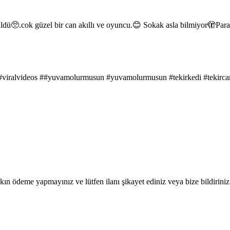
🥺.cok güzel bir can akıllı ve oyuncu.😊 Sokak asla bilmiyor🫣Parazitk
 #viralvideos ##yuvamolurmusun #yuvamolurmusun #tekirkedi #tekirca
ın ödeme yapmayınız ve lütfen ilanı şikayet ediniz veya bize bildiriniz