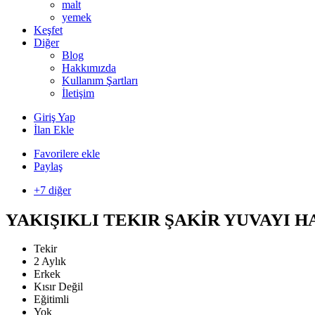
malt
yemek
Keşfet
Diğer
Blog
Hakkımızda
Kullanım Şartları
İletişim
Giriş Yap
İlan Ekle
Favorilere ekle
Paylaş
+7 diğer
YAKIŞIKLI TEKIR ŞAKİR YUVAYI
Tekir
2 Aylık
Erkek
Kısır Değil
Eğitimli
Yok