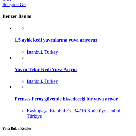
İletişime Geç
Benzer İlanlar
1.5 aylık kedi yavrularına yuva arıyoruz
İstanbul, Turkey
Yavru Tekir Kedi Yuva Ariyor
İstanbul, Turkey
Prenses Feroş güvende hissedeceği bir yuva arıyor
Rasimpaşa, Istanbul Ev, 34716 Kadıköy/Istanbul,
Türkiye
Yuva Bulan Kediler