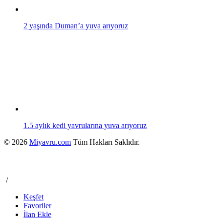
2 yaşında Duman’a yuva arıyoruz
1.5 aylık kedi yavrularına yuva arıyoruz
© 2026
Miyavru.com
Tüm Hakları Saklıdır.
/
Keşfet
Favoriler
İlan Ekle