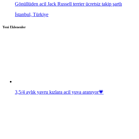
Gönüllüden acil Jack Russell terrier ücretsiz takip şartlı
İstanbul, Türkiye
Yeni Eklenenler
3,5/4 aylık yavru kızlara acil yuva aranıyor💗