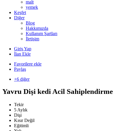
malt
yemek
Keşfet
Diğer
Blog
Hakkımızda
Kullanım Şartları
İletişim
Giriş Yap
İlan Ekle
Favorilere ekle
Paylaş
+6 diğer
Yavru Dişi kedi Acil Sahiplendirme
Tekir
5 Aylık
Dişi
Kısır Değil
Eğitimli
Yok