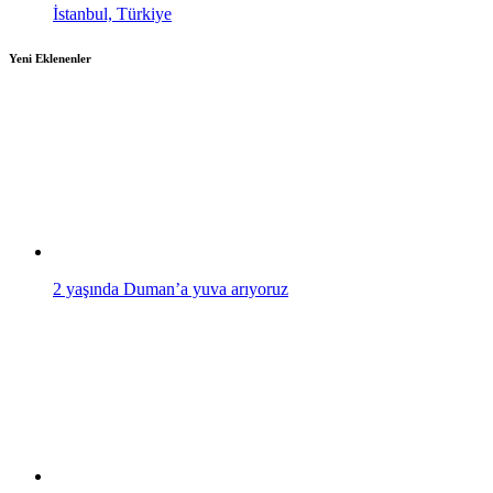
İstanbul, Türkiye
Yeni Eklenenler
2 yaşında Duman’a yuva arıyoruz