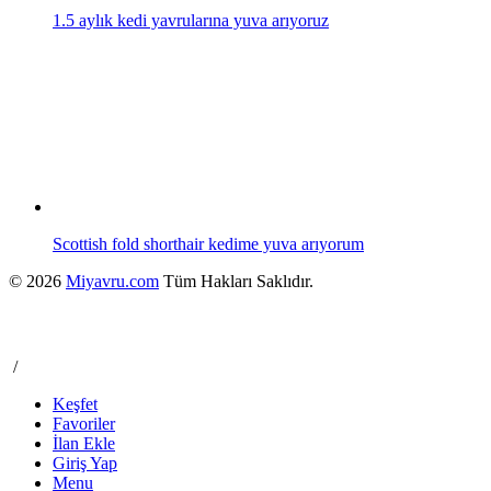
1.5 aylık kedi yavrularına yuva arıyoruz
Scottish fold shorthair kedime yuva arıyorum
© 2026
Miyavru.com
Tüm Hakları Saklıdır.
/
Keşfet
Favoriler
İlan Ekle
Giriş Yap
Menu