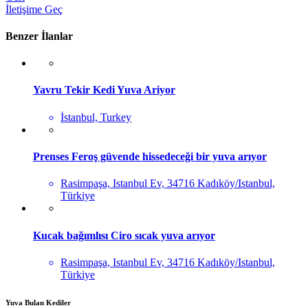
İletişime Geç
Benzer İlanlar
Yavru Tekir Kedi Yuva Ariyor
İstanbul, Turkey
Prenses Feroş güvende hissedeceği bir yuva arıyor
Rasimpaşa, Istanbul Ev, 34716 Kadıköy/Istanbul,
Türkiye
Kucak bağımlısı Ciro sıcak yuva arıyor
Rasimpaşa, Istanbul Ev, 34716 Kadıköy/Istanbul,
Türkiye
Yuva Bulan Kediler