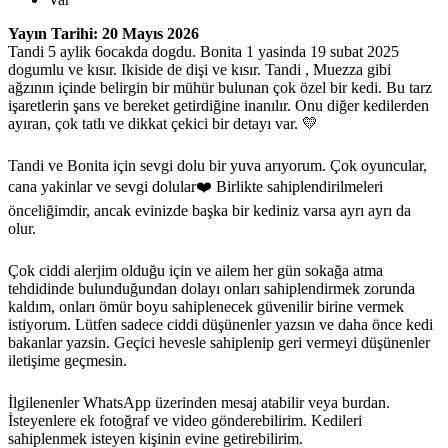
Yayın Tarihi: 20 Mayıs 2026
Tandi 5 aylik 6ocakda dogdu. Bonita 1 yasinda 19 subat 2025
dogumlu ve kısır. Ikiside de dişi ve kısır. Tandi , Muezza gibi
ağzının içinde belirgin bir mühür bulunan çok özel bir kedi. Bu tarz
işaretlerin şans ve bereket getirdiğine inanılır. Onu diğer kedilerden
ayıran, çok tatlı ve dikkat çekici bir detayı var. 💛
Tandi ve Bonita için sevgi dolu bir yuva arıyorum. Çok oyuncular,
cana yakinlar ve sevgi dolular❤️ Birlikte sahiplendirilmeleri
önceliğimdir, ancak evinizde başka bir kediniz varsa ayrı ayrı da
olur.
Çok ciddi alerjim olduğu için ve ailem her gün sokağa atma
tehdidinde bulunduğundan dolayı onları sahiplendirmek zorunda
kaldım, onları ömür boyu sahiplenecek güvenilir birine vermek
istiyorum. Lütfen sadece ciddi düşünenler yazsın ve daha önce kedi
bakanlar yazsin. Geçici hevesle sahiplenip geri vermeyi düşünenler
iletişime geçmesin.
İlgilenenler WhatsApp üzerinden mesaj atabilir veya burdan.
İsteyenlere ek fotoğraf ve video gönderebilirim. Kedileri
sahiplenmek isteyen kişinin evine getirebilirim.