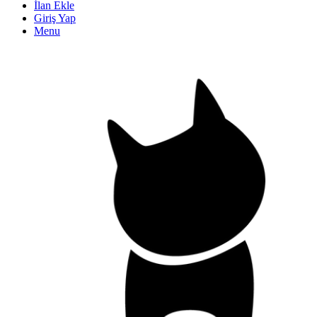
İlan Ekle
Giriş Yap
Menu