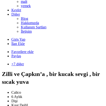
malt
yemek
Keşfet
Diğer
Blog
Hakkımızda
Kullanım Şartları
İletişim
Giriş Yap
İlan Ekle
Favorilere ekle
Paylaş
+7 diğer
Zilli ve Çapkın’a , bir kucak sevgi , bir
sıcak yuva
Calico
6 Aylık
Dişi
Kısır Değil