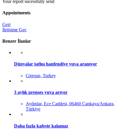
Your report sucessfully send
Appointments
Geri
İletişime Geç
Benzer İlanlar
Dünyalar tatlısı hanfendiye yuva aranıyor
Giresun, Turkey
3 aylık prenses yuva arıyor
Aydınlar, Ece Caddesi, 06460 Çankaya/Ankara,
Türkiye
Daha fazla kafeste kalamaz