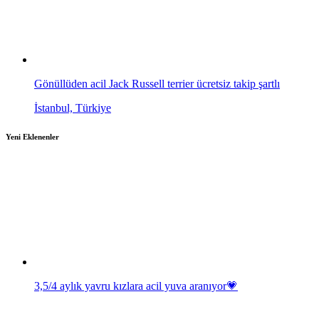
Gönüllüden acil Jack Russell terrier ücretsiz takip şartlı
İstanbul, Türkiye
Yeni Eklenenler
3,5/4 aylık yavru kızlara acil yuva aranıyor💗