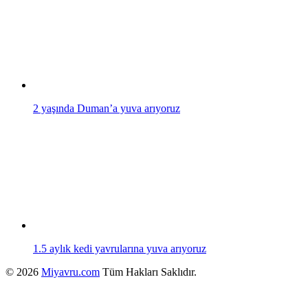
2 yaşında Duman’a yuva arıyoruz
1.5 aylık kedi yavrularına yuva arıyoruz
© 2026
Miyavru.com
Tüm Hakları Saklıdır.