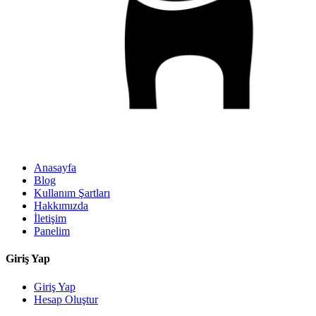
Anasayfa
Blog
Kullanım Şartları
Hakkımızda
İletişim
Panelim
Giriş Yap
Giriş Yap
Hesap Oluştur