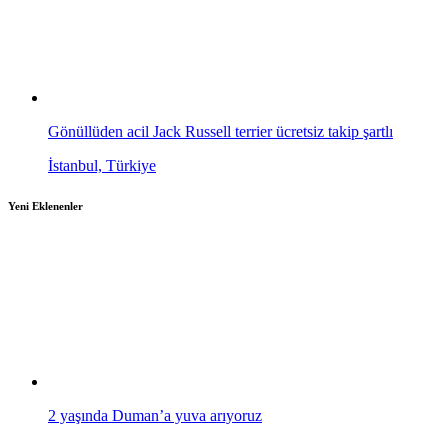
Gönüllüden acil Jack Russell terrier ücretsiz takip şartlı
İstanbul, Türkiye
Yeni Eklenenler
2 yaşında Duman’a yuva arıyoruz