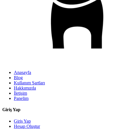
Anasayfa
Blog
Kullanım Şartları
Hakkımızda
İletişim
Panelim
Giriş Yap
Giriş Yap
Hesap Oluştur