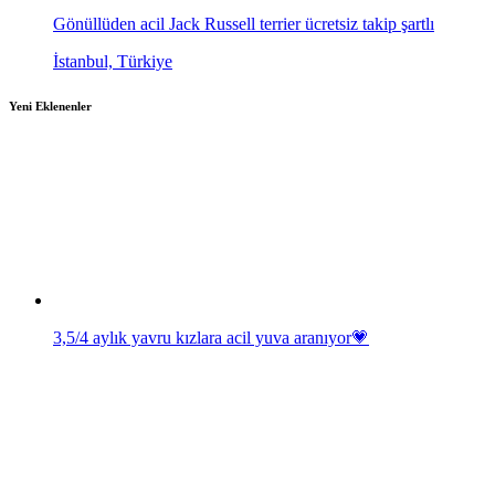
Gönüllüden acil Jack Russell terrier ücretsiz takip şartlı
İstanbul, Türkiye
Yeni Eklenenler
3,5/4 aylık yavru kızlara acil yuva aranıyor💗