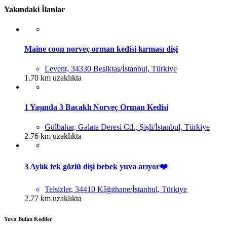
Yakındaki İlanlar
Maine coon norveç orman kedisi kırması dişi
Levent, 34330 Beşiktaş/İstanbul, Türkiye
1.70 km uzaklıkta
1 Yaşında 3 Bacaklı Norveç Orman Kedisi
Gülbahar, Galata Deresi Cd., Şişli/İstanbul, Türkiye
2.76 km uzaklıkta
3 Aylık tek gözlü dişi bebek yuva arıyor❤️
Telsizler, 34410 Kâğıthane/İstanbul, Türkiye
2.77 km uzaklıkta
Yuva Bulan Kediler