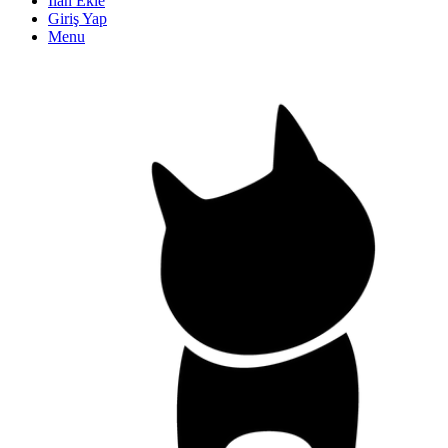
İlan Ekle
Giriş Yap
Menu