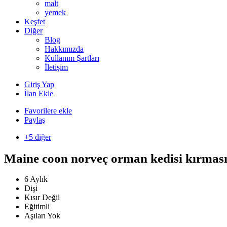
malt
yemek
Keşfet
Diğer
Blog
Hakkımızda
Kullanım Şartları
İletişim
Giriş Yap
İlan Ekle
Favorilere ekle
Paylaş
+5 diğer
Maine coon norveç orman kedisi kırması 
6 Aylık
Dişi
Kısır Değil
Eğitimli
Aşıları Yok