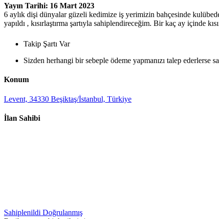
Yayın Tarihi: 16 Mart 2023
6 aylık dişi dünyalar güzeli kedimize iş yerimizin bahçesinde kulübede 
yapıldı , kısırlaştırma şartıyla sahiplendireceğim. Bir kaç ay içinde kı
Takip Şartı Var
Sizden herhangi bir sebeple ödeme yapmanızı talep ederlerse sak
Konum
Levent, 34330 Beşiktaş/İstanbul, Türkiye
İlan Sahibi
Sahiplenildi
Doğrulanmış