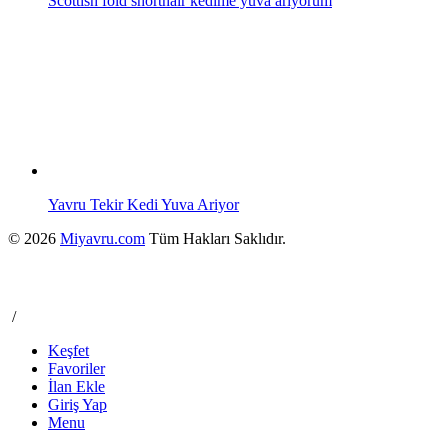
Scottish fold shorthair kedime yuva arıyorum
Yavru Tekir Kedi Yuva Ariyor
© 2026
Miyavru.com
Tüm Hakları Saklıdır.
/
Keşfet
Favoriler
İlan Ekle
Giriş Yap
Menu