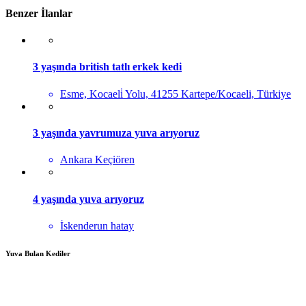
Benzer İlanlar
3 yaşında british tatlı erkek kedi
Esme, Kocaeli̇ Yolu, 41255 Kartepe/Kocaeli, Türkiye
3 yaşında yavrumuza yuva arıyoruz
Ankara Keçiören
4 yaşında yuva arıyoruz
İskenderun hatay
Yuva Bulan Kediler