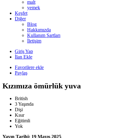
malt
yemek
Keşfet
Diğer
Blog
Hakkımızda
Kullanım Şartları
İletişim
Giriş Yap
İlan Ekle
Favorilere ekle
Paylaş
Kızımıza ömürlük yuva
British
3 Yaşında
Dişi
Kısır
Eğitimli
Yok
Yayın Tarihi: 19 Mayıs 2025