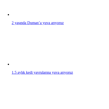
2 yaşında Duman’a yuva arıyoruz
1.5 aylık kedi yavrularına yuva arıyoruz