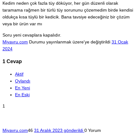
Kedim neden çok fazla tüy döküyor, her gün düzenli olarak
taramama rağmen bir türlü tüy sorununu çözemedim birde kendisi
oldukça kısa tüylü bir kedicik. Bana tavsiye edeceğiniz bir çözüm
veya bir ürün var mı
Soru yeni cevaplara kapalıdır.
Miyavru.com
Durumu yayınlanmak üzere'ye değiştirildi
31 Ocak
2024
1
Cevap
Aktif
Oylandı
En Yeni
En Eski
1
Miyavru.com
46
31 Aralık 2023 gönderildi
0
Yorum