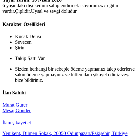
6 yaşındaki dişi kedimi sahiplendirmek istiyorum.wc eğitimi
vardır.Çiplidir.Uysal ve sevgi doludur
Karakter Özellikleri
Kucak Delisi
Sevecen
Şirin
Takip Şartı Var
Sizden herhangi bir sebeple ödeme yapmanızı talep ederlerse
sakın ödeme yapmayınız ve lütfen ilanı şikayet ediniz veya
bize bildiriniz.
İlan Sahibi
Murat Gurer
Mesaj Gönder
İlanı şikayet et
Yenikent, Dilmen Sokak, 26050 Odunpazarı/Eskişehir, Türkiye