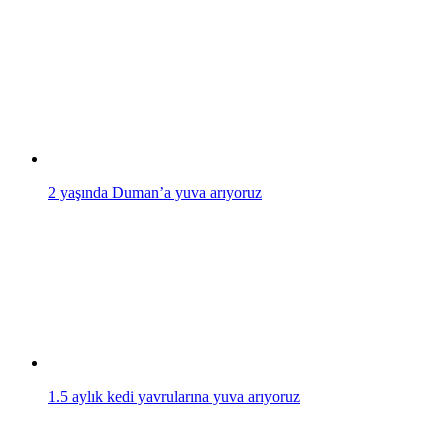
2 yaşında Duman’a yuva arıyoruz
1.5 aylık kedi yavrularına yuva arıyoruz