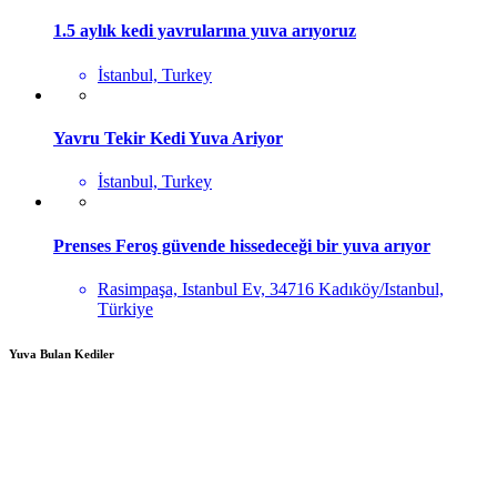
1.5 aylık kedi yavrularına yuva arıyoruz
İstanbul, Turkey
Yavru Tekir Kedi Yuva Ariyor
İstanbul, Turkey
Prenses Feroş güvende hissedeceği bir yuva arıyor
Rasimpaşa, Istanbul Ev, 34716 Kadıköy/Istanbul,
Türkiye
Yuva Bulan Kediler